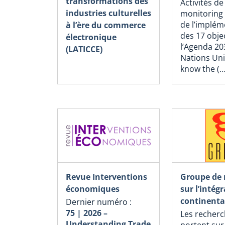
transformations des
Activités de
industries culturelles
monitoring 
de l’implém
à l’ère du commerce
des 17 objec
électronique
l’Agenda 20
(LATICCE)
Nations Uni
know the (…
Revue Interventions
Groupe de 
économiques
sur l’intég
continenta
Dernier numéro :
75 | 2026 –
Les recher
Understanding Trade
portent sur