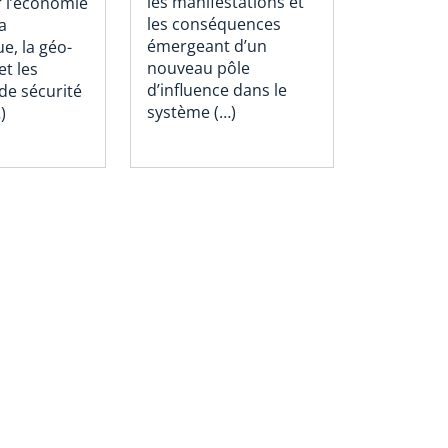
les manifestations et
r l’économie
les conséquences
la
émergeant d’un
e, la géo-
nouveau pôle
t les
d’influence dans le
de sécurité
système (…)
)