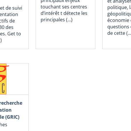
principaux enjeux
et analyse
touchant ses centres
politique, 
et de suivi
d’intérêt t détecte les
géopolitiqu
entation
principales (…)
économie e
tifs de
questions 
30 des
de cette (…
es. Get to
)
recherche
ration
le (GRIC)
ches